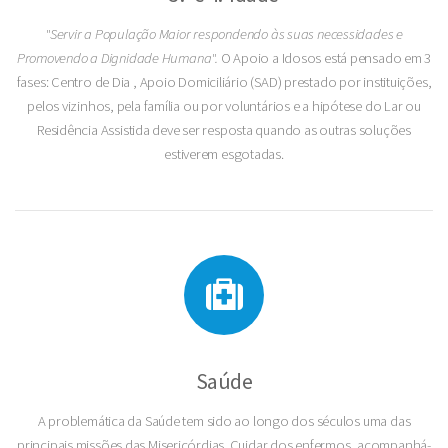
"Servir a População Maior respondendo às suas necessidades e
Promovendo a Dignidade Humana".
O Apoio a Idosos está pensado em 3
fases: Centro de Dia , Apoio Domiciliário (SAD) prestado por instituições,
pelos vizinhos, pela família ou por voluntários e a hipótese do Lar ou
Residência Assistida deve ser resposta quando as outras soluções
estiverem esgotadas.
Saúde
A problemática da Saúde tem sido ao longo dos séculos uma das
principais missões das Misericórdias. Cuidar dos enfermos, acompanhá-